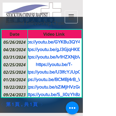
Beloved Fellowship Choir
Date
Video Link
05/26/2024
https://youtu.be/GYKBu3QY4FY
04/28/2024
https://youtu.be/gJ3GjqHKID8
03/31/2024
https://youtu.be/lv1HZXNjbVA
02/25/2024
https://youtu.be/T-
zdrK684JA
02/25/2024
https://youtu.be/U3IfcYJUpCQ
01/28/2024
https://youtu.be/BCMBj4rB_WY
10/22/2023
https://youtu.be/sZiMjHVzGqU
09/24/2023
https://youtu.be/S_li0zYh8z0
09/03/2023
https://youtu.be/CHDLK4rBQZQ
第 1 頁，共 1 頁
08/27/2023
https://youtu.be/j8y3r_kxvkg